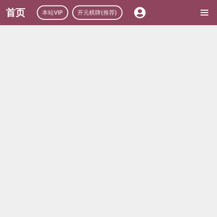
首页
本站VIP
开元棋牌(推荐)