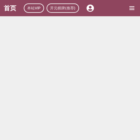
首页
本站VIP
开元棋牌(推荐)