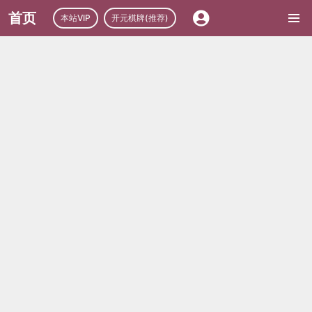
首页
本站VIP
开元棋牌(推荐)