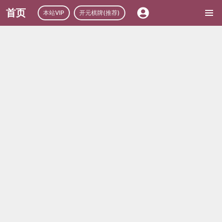
首页
本站VIP
开元棋牌(推荐)