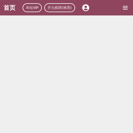
首页
本站VIP
开元棋牌(推荐)