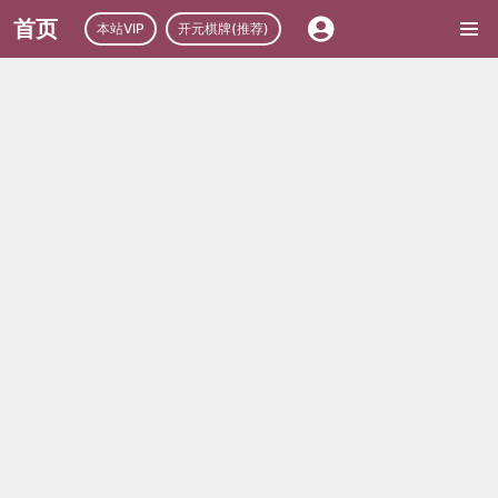
首页
本站VIP
开元棋牌(推荐)