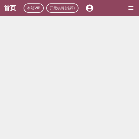
首页
本站VIP
开元棋牌(推荐)