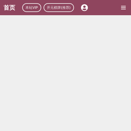
首页
本站VIP
开元棋牌(推荐)