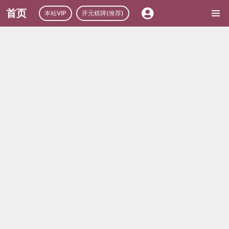
首页
本站VIP
开元棋牌(推荐)