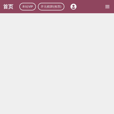
首页
本站VIP
开元棋牌(推荐)