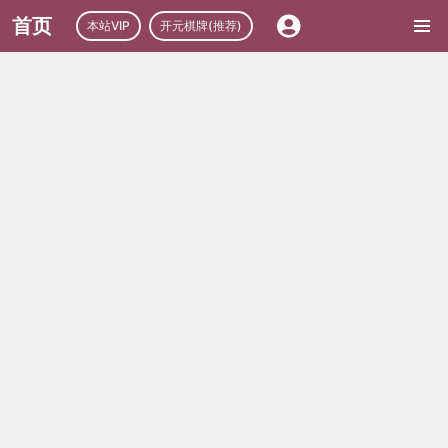
首页
本站VIP
开元棋牌(推荐)