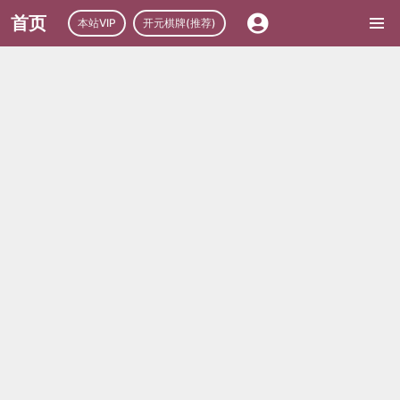
首页
本站VIP
开元棋牌(推荐)