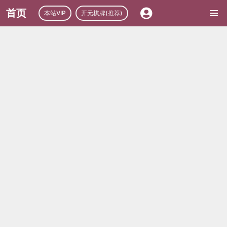
首页
本站VIP
开元棋牌(推荐)