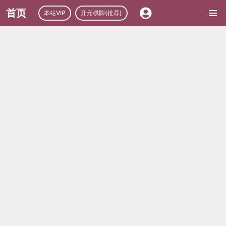
首页
本站VIP
开元棋牌(推荐)