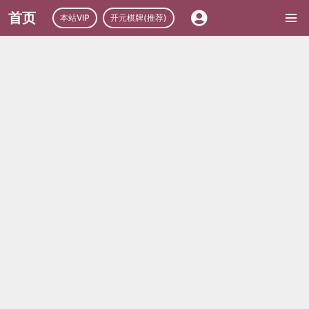
首页
本站VIP
开元棋牌(推荐)