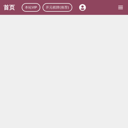
首页
本站VIP
开元棋牌(推荐)