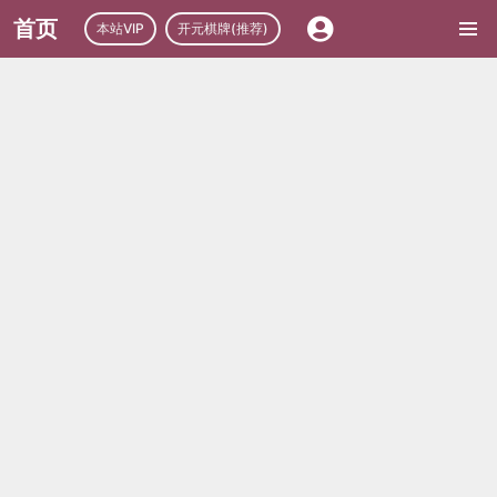
首页
本站VIP
开元棋牌(推荐)