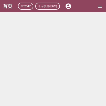
首页
本站VIP
开元棋牌(推荐)