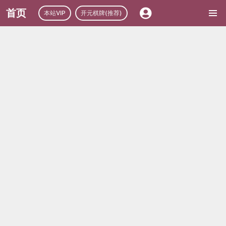
首页
本站VIP
开元棋牌(推荐)
重要提醒｜防走丢提示
永久域名:22789.xyz
请立即截图并加入收藏夹,以免丢失
本站VIP
开元棋牌(推荐)
JAV高清
开元棋牌官方
IM体育官方
太阳城集团
新葡京集团
开元棋牌
最新视频
查看更多