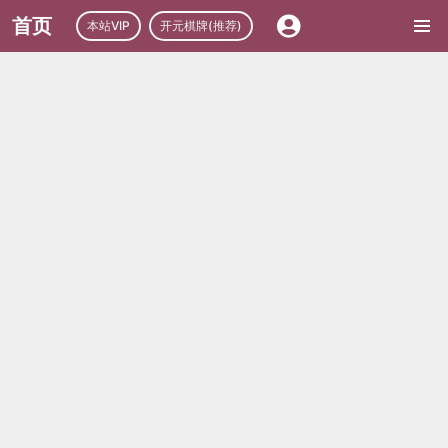
首页
本站VIP
开元棋牌(推荐)