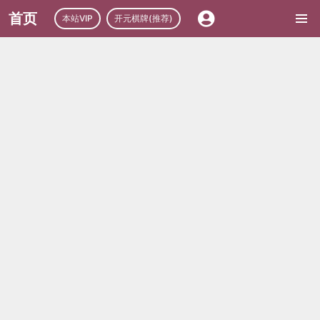
首页
本站VIP
开元棋牌(推荐)