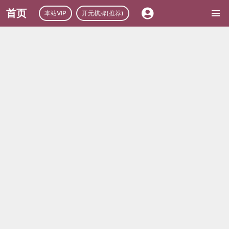
首页
本站VIP
开元棋牌(推荐)