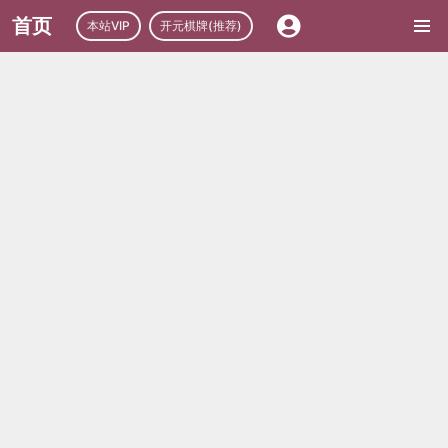
首页
本站VIP
开元棋牌(推荐)