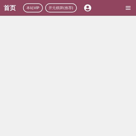
首页
本站VIP
开元棋牌(推荐)