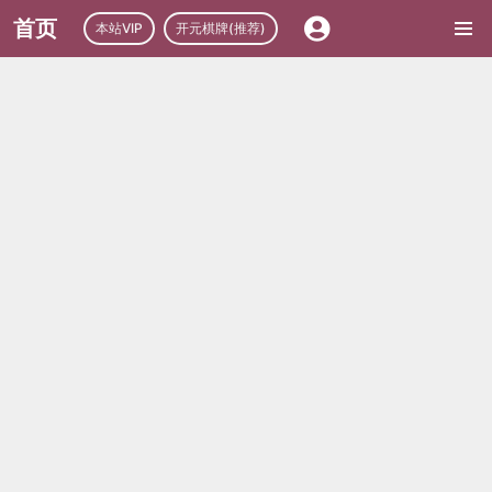
首页
本站VIP
开元棋牌(推荐)