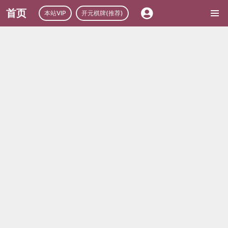
首页
本站VIP
开元棋牌(推荐)