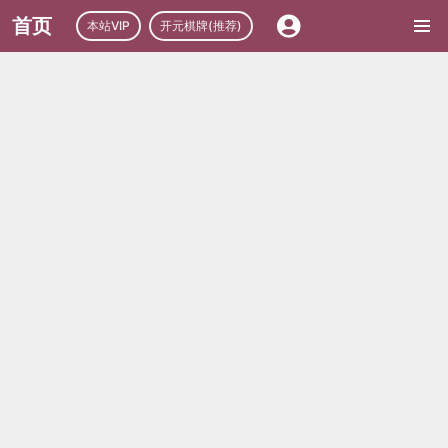
首页
本站VIP
开元棋牌(推荐)