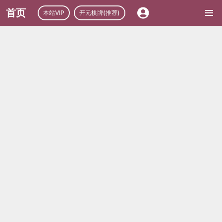
首页
本站VIP
开元棋牌(推荐)