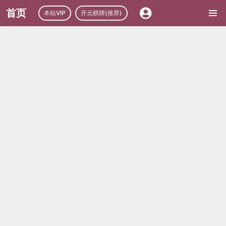
首页
本站VIP
开元棋牌(推荐)