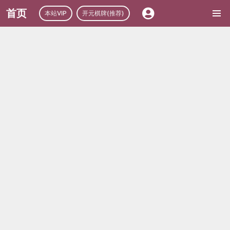
首页
本站VIP
开元棋牌(推荐)