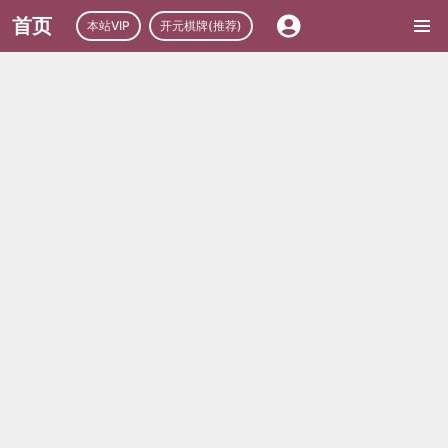
首页
本站VIP
开元棋牌(推荐)