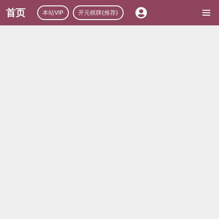
首页
本站VIP
开元棋牌(推荐)