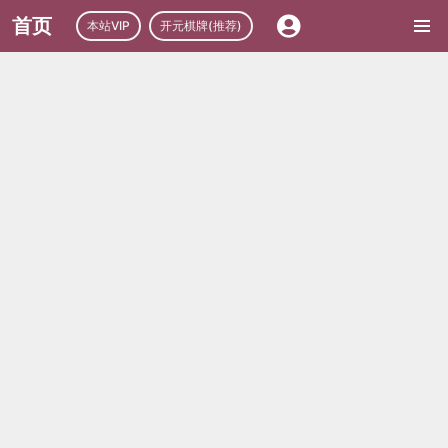
首页
本站VIP
开元棋牌(推荐)