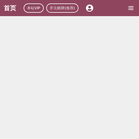
首页
本站VIP
开元棋牌(推荐)