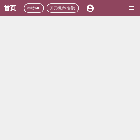
首页
本站VIP
开元棋牌(推荐)