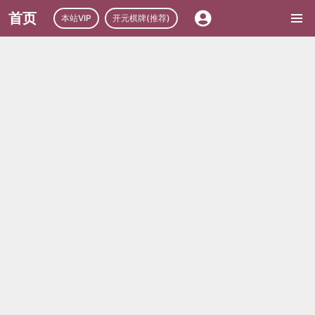
首页
本站VIP
开元棋牌(推荐)