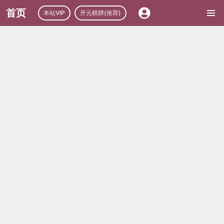
首页
本站VIP
开元棋牌(推荐)