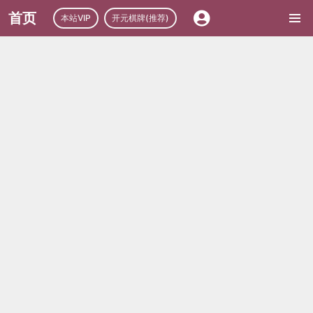
首页
本站VIP
开元棋牌(推荐)