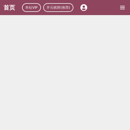
首页
本站VIP
开元棋牌(推荐)