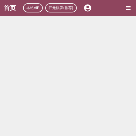
首页
本站VIP
开元棋牌(推荐)