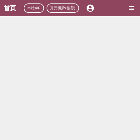
首页
本站VIP
开元棋牌(推荐)