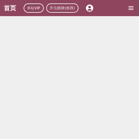
首页
本站VIP
开元棋牌(推荐)