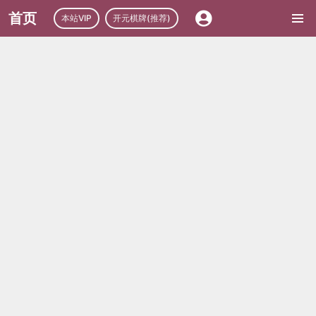
首页
本站VIP
开元棋牌(推荐)