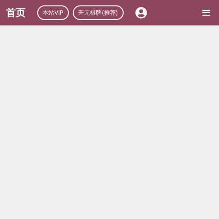
首页
本站VIP
开元棋牌(推荐)