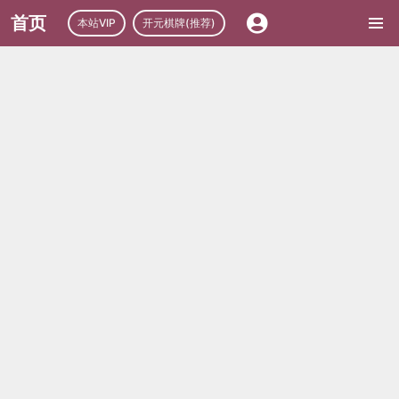
首页
本站VIP
开元棋牌(推荐)