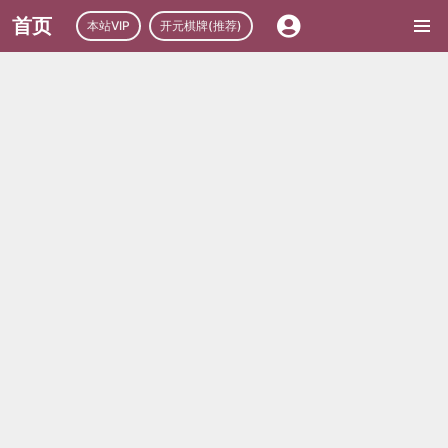
首页
本站VIP
开元棋牌(推荐)