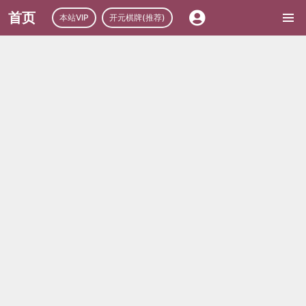
首页
本站VIP
开元棋牌(推荐)