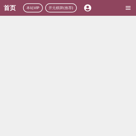
首页
本站VIP
开元棋牌(推荐)