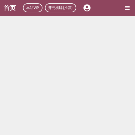
首页
本站VIP
开元棋牌(推荐)