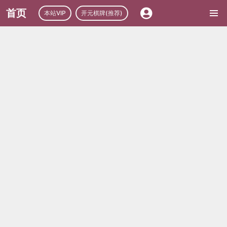
首页
本站VIP
开元棋牌(推荐)